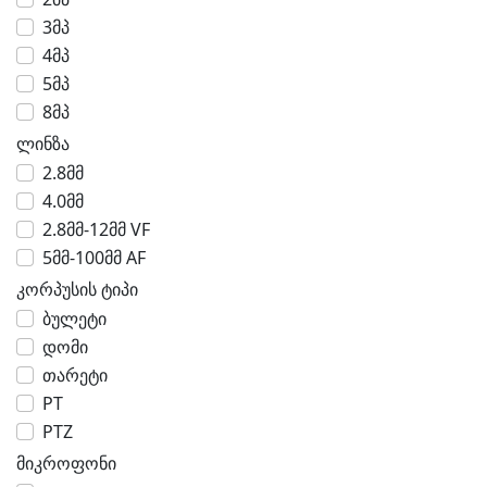
3მპ
4მპ
5მპ
8მპ
ლინზა
2.8მმ
4.0მმ
2.8მმ-12მმ VF
5მმ-100მმ AF
კორპუსის ტიპი
ბულეტი
დომი
თარეტი
PT
PTZ
მიკროფონი