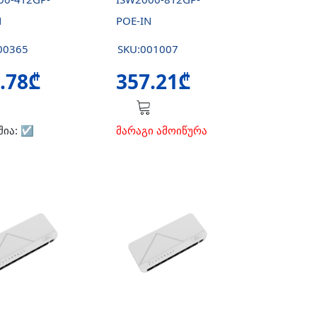
N
POE-IN
00365
SKU:001007
.78₾
357.21₾
შია:
☑️
მარაგი ამოიწურა