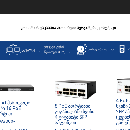
კომპანია
ვაკანსია
პირობები
სერვისები
კონტაქტი
Უწყვეტი Კვების
Ა
Სიგნალიზაცია
LAN/WAN
Წყაროები (UPS)
4 PoE
oud მართვადი
8 PoE პორტიანი
სვიჩი 
იჩი 16 PoE
გიგაბიტიანი სვიჩი
SFP ა
რტით
4 გიგაბიტი SFP
(კვებ
W3000-
აპლინკით
გარეშ
T1GT1GC-LPOE-
ISW5000-8GT4GP-
ISW20