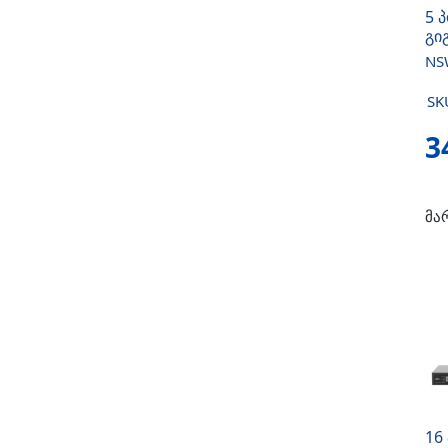
5 
გი
NS
SK
3
მა
16