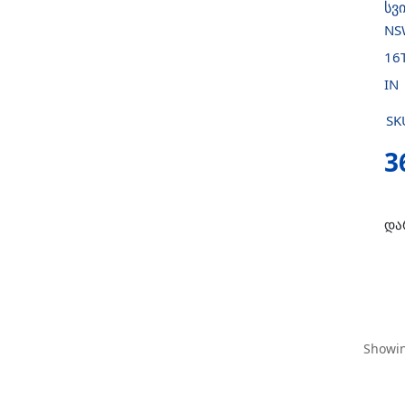
სვ
NS
16
IN
SK
3
და
Showin