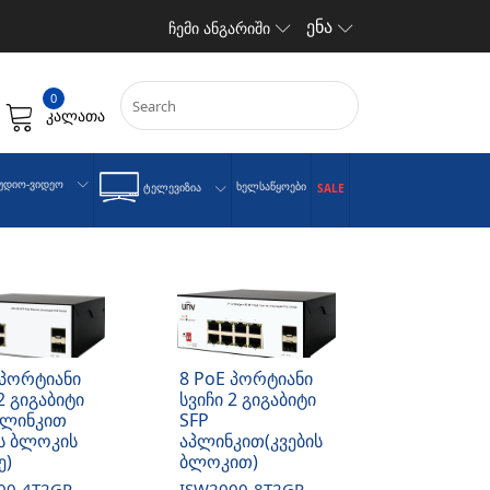
ენა
ჩემი ანგარიში
0
კალათა
უდიო-Ვიდეო
Ხელსაწყოები
Ტელევიზია
SALE
 პორტიანი
8 PoE პორტიანი
2 გიგაბიტი
სვიჩი 2 გიგაბიტი
პლინკით
SFP
ის ბლოკის
აპლინკით(კვების
ე)
ბლოკით)
00-4T2GP-
ISW2000-8T2GP-