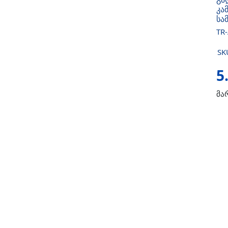
კა
სა
TR
SK
5
მა