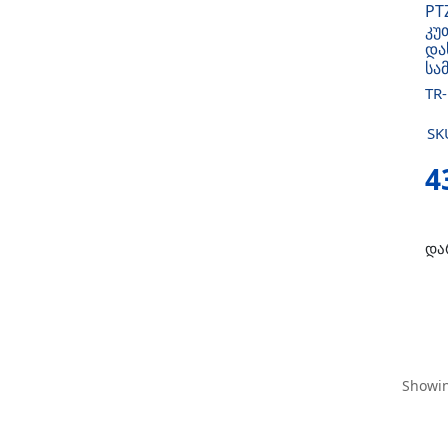
PT
კუ
და
სა
TR
SK
4
და
Showin