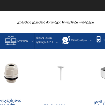
კომპანია
ვაკანსია
პირობები
სერვისები
კონტაქტი
Უწყვეტი Კვების
Ა
Სიგნალიზაცია
LAN/WAN
Წყაროები (UPS)
ალგაუმტარი
დომ კ
დამყვანი