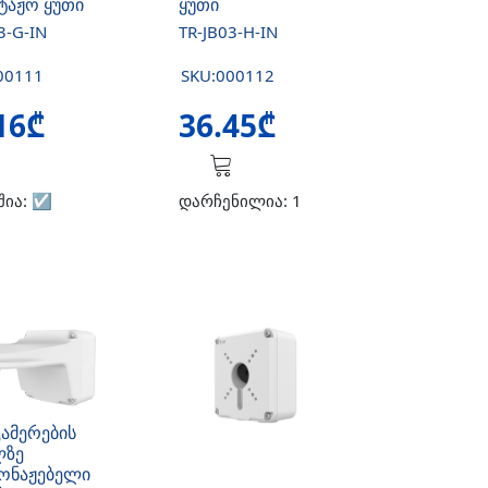
ტაჟო ყუთი
ყუთი
3-G-IN
TR-JB03-H-IN
00111
SKU:000112
16₾
36.45₾
შია:
☑️
დარჩენილია: 1
კამერების
ლზე
ონაჟებელი