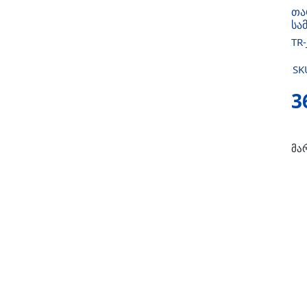
თა
სა
TR-
SK
3
მა