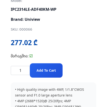
Model:
IPC2314LE-ADF40KM-WP
Brand: Uniview
SKU: 000066
277.02 ₾
მარაგშია:
☑️
Add To Cart
• High quality image with 4MP, 1/1.8"CMOS
sensor and F1.0 large aperture lens
• 4MP (2688*1520)@ 25/20fps; 4MP
(2560*1440)@ 25/20fps; 3MP (2304*1296)