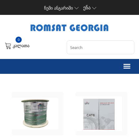
ენა
ჩემი ანგარიში
0
კალათა