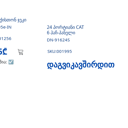
 ქისთონ ჯეკი
5e-IN
24 პორტიანი CAT
6 პაჩ-პანელი
01256
DN-91624S
26₾
SKU:001995
შია:
☑️
დაგვიკავშირდით