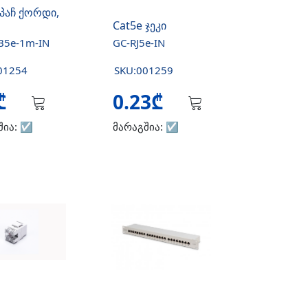
 პაჩ ქორდი,
Cat5e ჯეკი
B5e-1m-IN
GC-RJ5e-IN
01254
SKU:001259
8₾
0.23₾
შია:
☑️
მარაგშია:
☑️