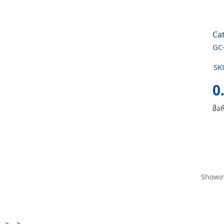
Cat
GC-
SK
0
მა
Showin