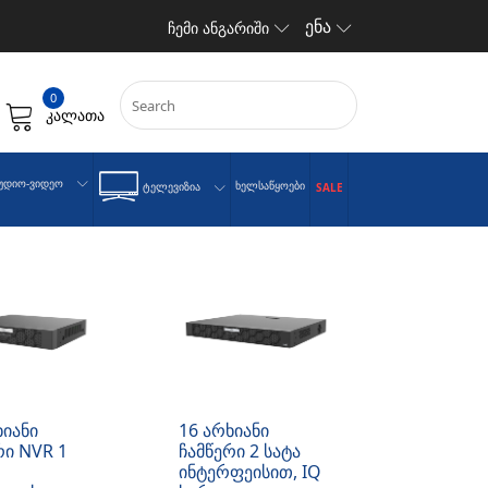
ენა
ჩემი ანგარიში
0
კალათა
უდიო-Ვიდეო
Ხელსაწყოები
Ტელევიზია
SALE
ხიანი
16 არხიანი
რი NVR 1
ჩამწერი 2 სატა
ინტერფეისით, IQ