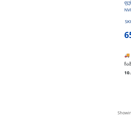
ფუ
NV
SK
6
🚚
ჩა
10
Showin