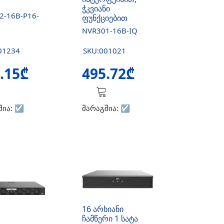
ჭკვიანი
2-16B-P16-
ფუნქციებით
NVR301-16B-IQ
01234
SKU:001021
.15₾
495.72₾
შია:
☑️
მარაგშია:
☑️
16 არხიანი
ჩამწერი 1 სატა