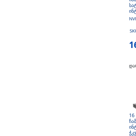
სა
ინ
NV
SK
1
და
16
ჩა
ინ
ჭკ