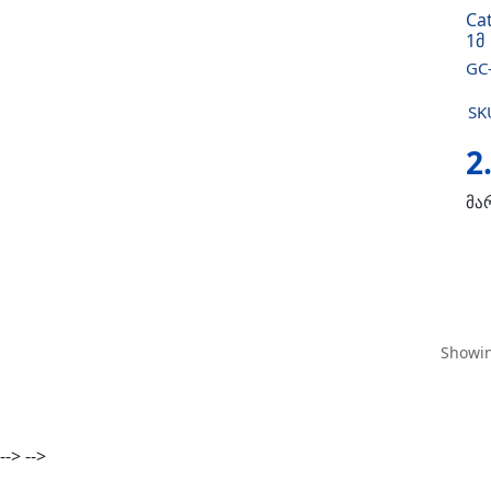
Ca
1მ
GC
SK
2
მა
Showin
-->
-->