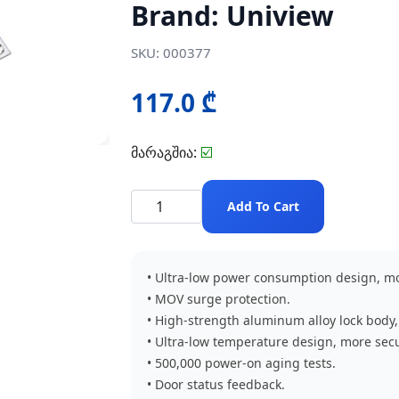
Brand: Uniview
SKU: 000377
117.0 ₾
მარაგშია:
☑️
Add To Cart
• Ultra-low power consumption design, mo
• MOV surge protection.
• High-strength aluminum alloy lock body, 
• Ultra-low temperature design, more sec
• 500,000 power-on aging tests.
• Door status feedback.