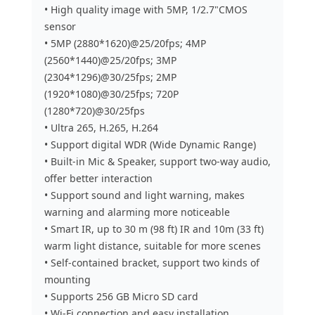
• High quality image with 5MP, 1/2.7"CMOS
sensor
• 5MP (2880*1620)@25/20fps; 4MP
(2560*1440)@25/20fps; 3MP
(2304*1296)@30/25fps; 2MP
(1920*1080)@30/25fps; 720P
(1280*720)@30/25fps
• Ultra 265, H.265, H.264
• Support digital WDR (Wide Dynamic Range)
• Built-in Mic & Speaker, support two-way audio,
offer better interaction
• Support sound and light warning, makes
warning and alarming more noticeable
• Smart IR, up to 30 m (98 ft) IR and 10m (33 ft)
warm light distance, suitable for more scenes
• Self-contained bracket, support two kinds of
mounting
• Supports 256 GB Micro SD card
• Wi-Fi connection and easy installation