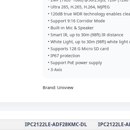
• Ultra 265, H.265, H.264, MJPEG
• 120dB true WDR technology enables clea
• Support 9:16 Corridor Mode
• Built-in Mic & Speaker
• Smart IR, up to 30m (98ft) IR distance
• White Light, up to 30m (98ft) white light
• Supports 128 G Micro SD card
• IP67 protection
• Support PoE power supply
• 3-Axis
Brand:
Uniview
IPC2122LE-ADF28KMC-DL
IPC2122LE-