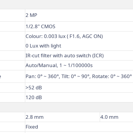
2 MP
1/2.8" CMOS
Colour: 0.003 lux ( F1.6, AGC ON)
0 Lux with light
IR-cut filter with auto switch (ICR)
Auto/Manual, 1 ~ 1/100000s
e
Pan: 0° ~ 360°, Tilt: 0° ~ 90°, Rotate: 0° ~ 360°
>52 dB
120 dB
2.8 mm
4.0 mm
Fixed