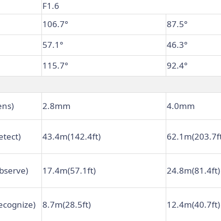
F1.6
106.7°
87.5°
57.1°
46.3°
115.7°
92.4°
ens)
2.8mm
4.0mm
etect)
43.4m(142.4ft)
62.1m(203.7ft
bserve)
17.4m(57.1ft)
24.8m(81.4ft)
ecognize)
8.7m(28.5ft)
12.4m(40.7ft)