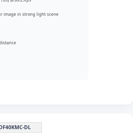
r image in strong light scene
 distance
ADF40KMC-DL