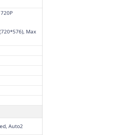
 720P
 (720*576), Max
ked, Auto2