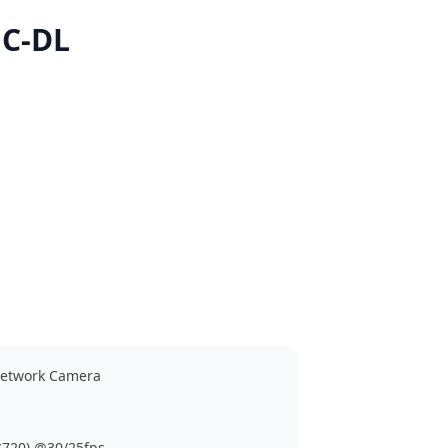
C-DL
 Network Camera
*720) @30/25fps