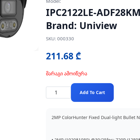
Model:
IPC2122LE-ADF28KM
Brand: Uniview
SKU: 000330
211.68 ₾
მარაგი ამოიწურა
Add To Cart
2MP ColorHunter Fixed Dual-light Bullet
• 2MP (1920*1080) @30/25fps; 720P (1280