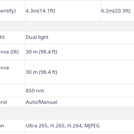
entify)
4.3m(14.1ft)
6.2m(20.3ft)
ht
Dual light
ance (IR)
30 m (98.4 ft)
ance
30 m (98.4 ft)
850 nm
rol
Auto/Manual
on
Ultra 265, H.265, H.264, MJPEG