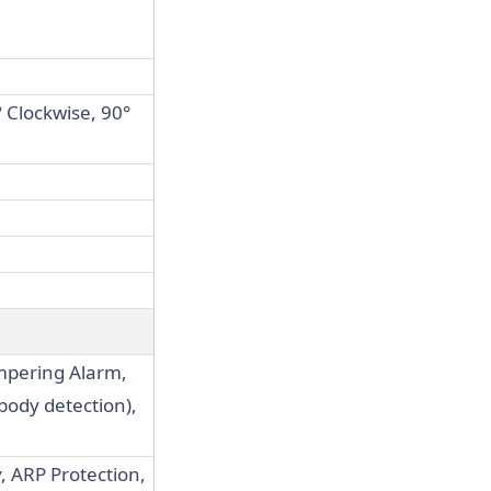
° Clockwise, 90°
ampering Alarm,
body detection),
, ARP Protection,