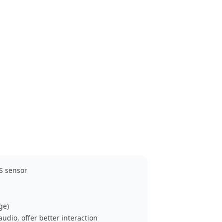
S sensor
ge)
udio, offer better interaction