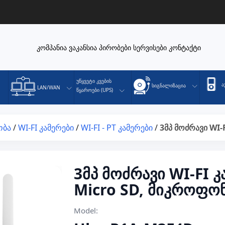
კომპანია
ვაკანსია
პირობები
სერვისები
კონტაქტი
Უწყვეტი Კვების
Ა
Სიგნალიზაცია
LAN/WAN
Წყაროები (UPS)
ობა
/
WI-FI კამერები
/
WI-FI - PT კამერები
/
3მპ მოძრავი WI-
3მპ მოძრავი WI-FI კ
Micro SD, მიკროფო
Model: