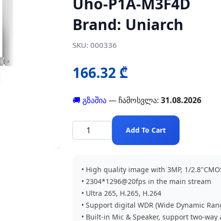
Uho-P1A-M3F4D
Brand: Uniarch
SKU: 000336
166.32 ₾
🚚 გზაშია
— ჩამოსვლა:
31.08.2026
Add To Cart
• High quality image with 3MP, 1/2.8"CMO
• 2304*1296@20fps in the main stream
• Ultra 265, H.265, H.264
• Support digital WDR (Wide Dynamic Ran
• Built-in Mic & Speaker, support two-way a